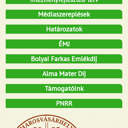
Médiaszereplések
Határozatok
ÉMJ
Bolyai Farkas Emlékdíj
Alma Mater Díj
Támogatóink
PNRR