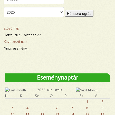
Hónapra ugrás
Előző nap
Hétfő, 2025. október 27.
Következő nap
Nincs esemény..
Eseménynaptár
2026. augusztus
H
K
Sz
Cs
P
Sz
V
1
2
3
4
5
6
7
8
9
10
11
12
13
14
15
16