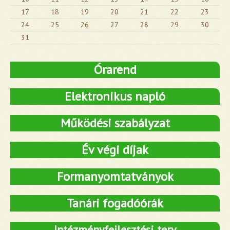
17
18
19
20
21
22
23
24
25
26
27
28
29
30
31
Órarend
Elektronikus napló
Működési szabályzat
Év végi díjak
Formanyomtatványok
Tanári fogadóórák
Intézményfejlesztési terv