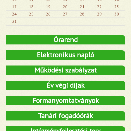
17
18
19
20
21
22
23
24
25
26
27
28
29
30
31
Órarend
Elektronikus napló
Működési szabályzat
Év végi díjak
Formanyomtatványok
Tanári fogadóórák
Intézményfejlesztési terv