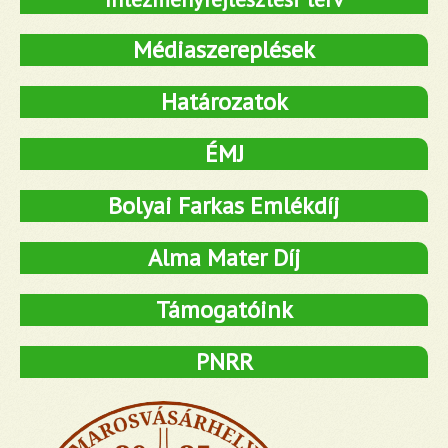
Médiaszereplések
Határozatok
ÉMJ
Bolyai Farkas Emlékdíj
Alma Mater Díj
Támogatóink
PNRR