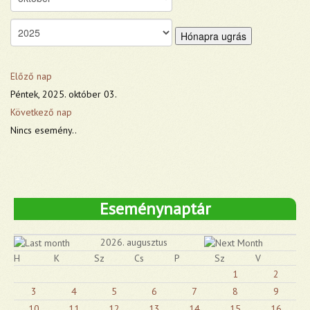
Hónapra ugrás
Előző nap
Péntek, 2025. október 03.
Következő nap
Nincs esemény..
Eseménynaptár
2026. augusztus
H
K
Sz
Cs
P
Sz
V
1
2
3
4
5
6
7
8
9
10
11
12
13
14
15
16