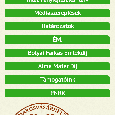
Médiaszereplések
Határozatok
ÉMJ
Bolyai Farkas Emlékdíj
Alma Mater Díj
Támogatóink
PNRR