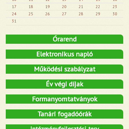
17
18
19
20
21
22
23
24
25
26
27
28
29
30
31
Órarend
Elektronikus napló
Működési szabályzat
Év végi díjak
Formanyomtatványok
Tanári fogadóórák
Intézményfejlesztési terv