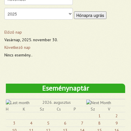
Hónapra ugrás
Előző nap
Vasárnap, 2025. november 30.
Következő nap
Nincs esemény..
Eseménynaptár
2026. augusztus
H
K
Sz
Cs
P
Sz
V
1
2
3
4
5
6
7
8
9
10
11
12
13
14
15
16