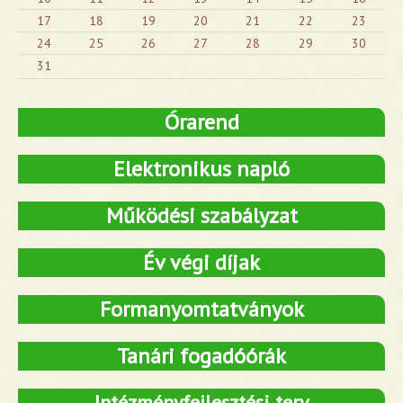
17
18
19
20
21
22
23
24
25
26
27
28
29
30
31
Órarend
Elektronikus napló
Működési szabályzat
Év végi díjak
Formanyomtatványok
Tanári fogadóórák
Intézményfejlesztési terv