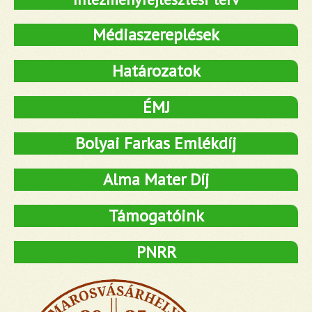
Médiaszereplések
Határozatok
ÉMJ
Bolyai Farkas Emlékdíj
Alma Mater Díj
Támogatóink
PNRR