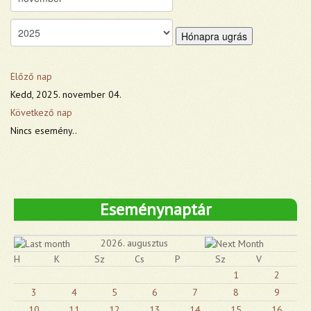
Hónapra ugrás
Előző nap
Kedd, 2025. november 04.
Következő nap
Nincs esemény..
Eseménynaptár
2026. augusztus
H
K
Sz
Cs
P
Sz
V
1
2
3
4
5
6
7
8
9
10
11
12
13
14
15
16