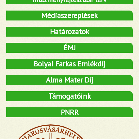
Médiaszereplések
Határozatok
ÉMJ
Bolyai Farkas Emlékdíj
Alma Mater Díj
Támogatóink
PNRR