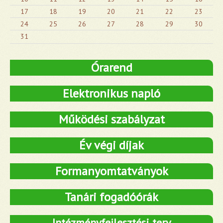
17
18
19
20
21
22
23
24
25
26
27
28
29
30
31
Órarend
Elektronikus napló
Működési szabályzat
Év végi díjak
Formanyomtatványok
Tanári fogadóórák
Intézményfejlesztési terv