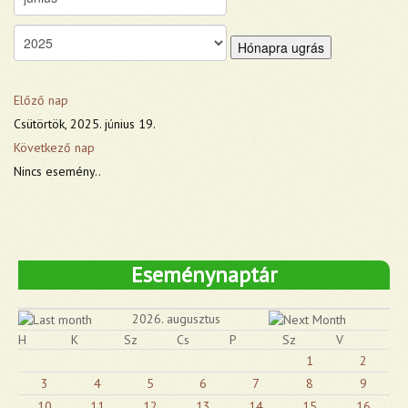
Hónapra ugrás
Előző nap
Csütörtök, 2025. június 19.
Következő nap
Nincs esemény..
Eseménynaptár
2026. augusztus
H
K
Sz
Cs
P
Sz
V
1
2
3
4
5
6
7
8
9
10
11
12
13
14
15
16