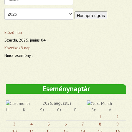
Hónapra ugrás
Előző nap
Szerda, 2025. június 04.
Következő nap
Nincs esemény..
Eseménynaptár
2026. augusztus
H
K
Sz
Cs
P
Sz
V
1
2
3
4
5
6
7
8
9
10
11
12
13
14
15
16