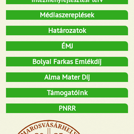
Médiaszereplések
Határozatok
ÉMJ
Bolyai Farkas Emlékdíj
Alma Mater Díj
Támogatóink
PNRR