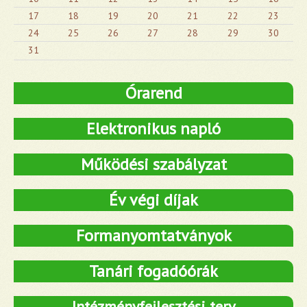
17
18
19
20
21
22
23
24
25
26
27
28
29
30
31
Órarend
Elektronikus napló
Működési szabályzat
Év végi díjak
Formanyomtatványok
Tanári fogadóórák
Intézményfejlesztési terv