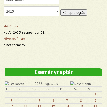
Hónapra ugrás
Előző nap
Hétfő, 2025. szeptember 01.
Következő nap
Nincs esemény..
Eseménynaptár
2026. augusztus
H
K
Sz
Cs
P
Sz
V
1
2
3
4
5
6
7
8
9
10
11
12
13
14
15
16