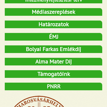
Médiaszereplések
Határozatok
ÉMJ
Bolyai Farkas Emlékdíj
Alma Mater Díj
Támogatóink
PNRR