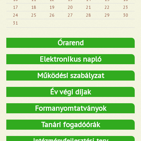
17
18
19
20
21
22
23
24
25
26
27
28
29
30
31
Órarend
Elektronikus napló
Működési szabályzat
Év végi díjak
Formanyomtatványok
Tanári fogadóórák
Intézményfejlesztési terv