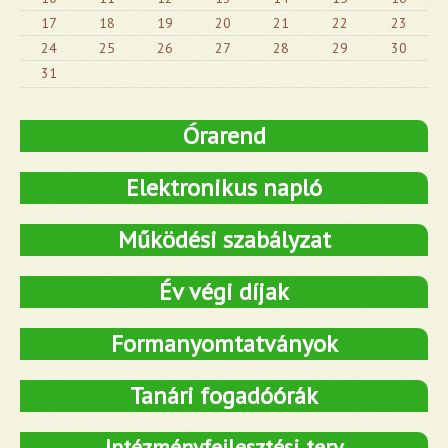
17
18
19
20
21
22
23
24
25
26
27
28
29
30
31
Órarend
Elektronikus napló
Működési szabályzat
Év végi díjak
Formanyomtatványok
Tanári fogadóórák
Intézményfejlesztési terv