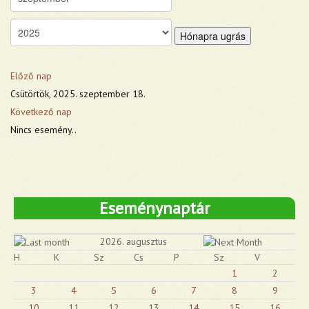
Hónapra ugrás
Előző nap
Csütörtök, 2025. szeptember 18.
Következő nap
Nincs esemény..
Eseménynaptár
2026. augusztus
H
K
Sz
Cs
P
Sz
V
1
2
3
4
5
6
7
8
9
10
11
12
13
14
15
16