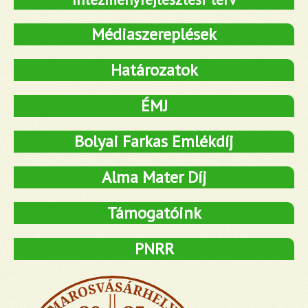
Médiaszereplések
Határozatok
ÉMJ
Bolyai Farkas Emlékdíj
Alma Mater Díj
Támogatóink
PNRR