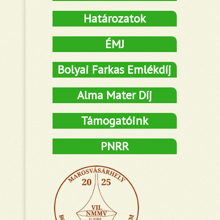
Határozatok
ÉMJ
Bolyai Farkas Emlékdíj
Alma Mater Díj
Támogatóink
PNRR