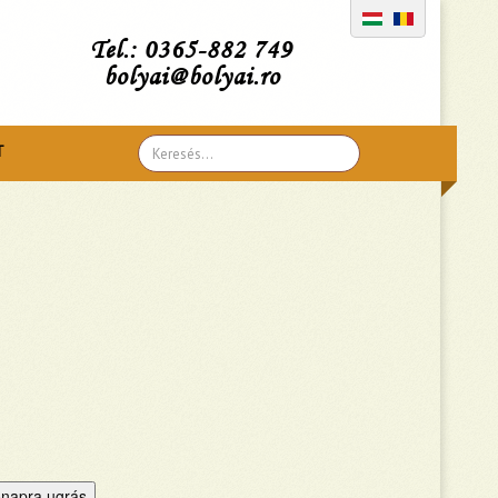
Tel.: 0365-882 749
bolyai@bolyai.ro
Search
T
...
napra ugrás