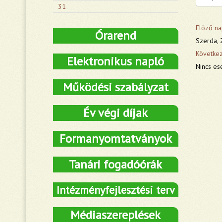
31
Előző na
Órarend
Szerda, 
Követke
Elektronikus napló
Nincs es
Működési szabályzat
Év végi díjak
Formanyomtatványok
Tanári fogadóórák
Intézményfejlesztési terv
Médiaszereplések