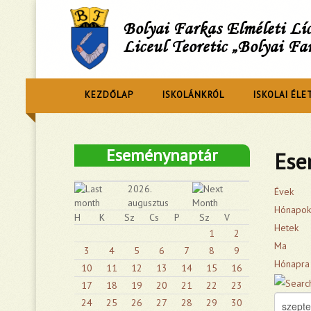
Bolyai Farkas Elméleti L
Liceul Teoretic „Bolyai Fa
KEZDŐLAP
ISKOLÁNKRÓL
ISKOLAI ÉLE
Eseménynaptár
Ese
2026.
Évek
augusztus
Hónapok
H
K
Sz
Cs
P
Sz
V
Hetek
1
2
Ma
3
4
5
6
7
8
9
Hónapra
10
11
12
13
14
15
16
17
18
19
20
21
22
23
24
25
26
27
28
29
30