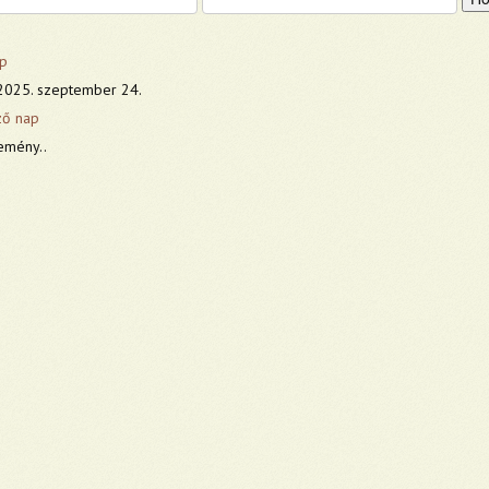
p
2025. szeptember 24.
ző nap
emény..