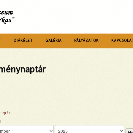
íceum
rkas”
T
DIÁKÉLET
GALÉRIA
PÁLYÁZATOK
KAPCSOLA
ménynaptár
 ugrás
Hó