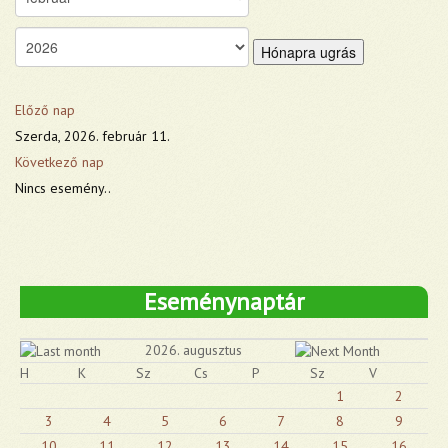
Hónapra ugrás
Előző nap
Szerda, 2026. február 11.
Következő nap
Nincs esemény..
Eseménynaptár
2026. augusztus
H
K
Sz
Cs
P
Sz
V
1
2
3
4
5
6
7
8
9
10
11
12
13
14
15
16