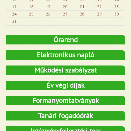
17
18
19
20
21
22
23
24
25
26
27
28
29
30
31
Órarend
Elektronikus napló
Működési szabályzat
Év végi díjak
Formanyomtatványok
Tanári fogadóórák
Intézményfejlesztési terv