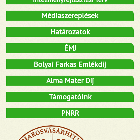
Médiaszereplések
Határozatok
ÉMJ
Bolyai Farkas Emlékdíj
Alma Mater Díj
Támogatóink
PNRR