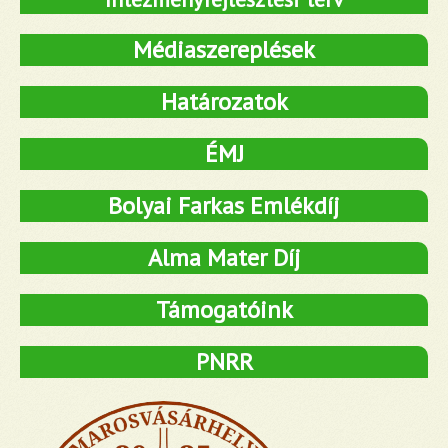
Médiaszereplések
Határozatok
ÉMJ
Bolyai Farkas Emlékdíj
Alma Mater Díj
Támogatóink
PNRR