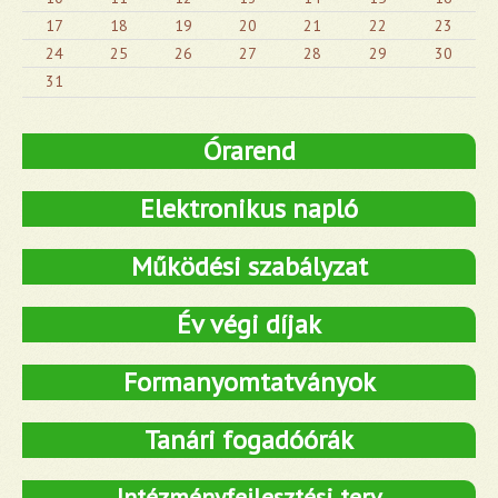
17
18
19
20
21
22
23
24
25
26
27
28
29
30
31
Órarend
Elektronikus napló
Működési szabályzat
Év végi díjak
Formanyomtatványok
Tanári fogadóórák
Intézményfejlesztési terv