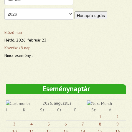
Hónapra ugrás
Előző nap
Hétfő, 2026. február 23.
Következő nap
Nincs esemény..
Eseménynaptár
2026. augusztus
H
K
Sz
Cs
P
Sz
V
1
2
3
4
5
6
7
8
9
10
11
12
13
14
15
16