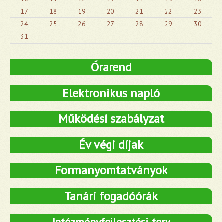
17
18
19
20
21
22
23
24
25
26
27
28
29
30
31
Órarend
Elektronikus napló
Működési szabályzat
Év végi díjak
Formanyomtatványok
Tanári fogadóórák
Intézményfejlesztési terv