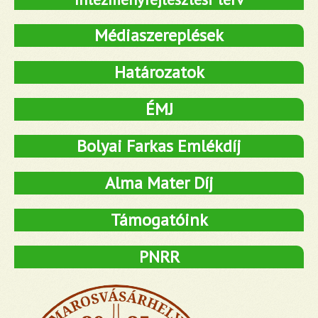
Médiaszereplések
Határozatok
ÉMJ
Bolyai Farkas Emlékdíj
Alma Mater Díj
Támogatóink
PNRR