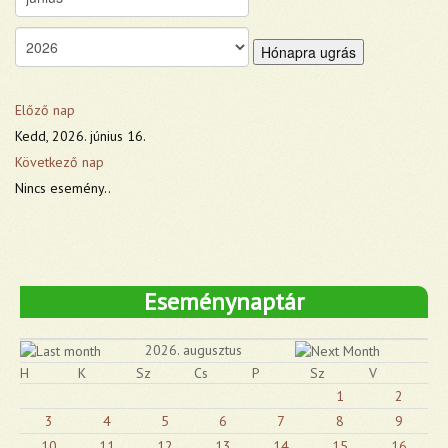
Hónapra ugrás
Előző nap
Kedd, 2026. június 16.
Következő nap
Nincs esemény..
Eseménynaptár
2026. augusztus
H
K
Sz
Cs
P
Sz
V
1
2
3
4
5
6
7
8
9
10
11
12
13
14
15
16