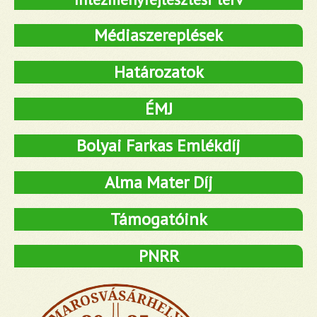
Médiaszereplések
Határozatok
ÉMJ
Bolyai Farkas Emlékdíj
Alma Mater Díj
Támogatóink
PNRR