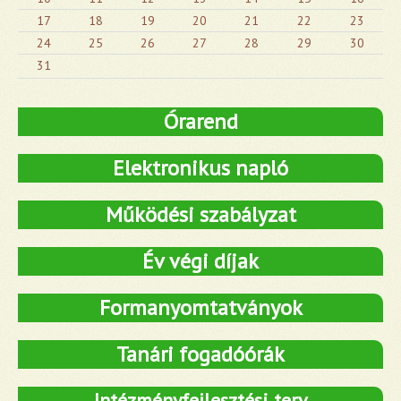
17
18
19
20
21
22
23
24
25
26
27
28
29
30
31
Órarend
Elektronikus napló
Működési szabályzat
Év végi díjak
Formanyomtatványok
Tanári fogadóórák
Intézményfejlesztési terv