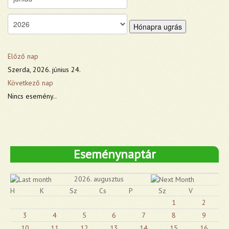
Hónapra ugrás
Előző nap
Szerda, 2026. június 24.
Következő nap
Nincs esemény..
Eseménynaptár
2026. augusztus
H
K
Sz
Cs
P
Sz
V
1
2
3
4
5
6
7
8
9
10
11
12
13
14
15
16