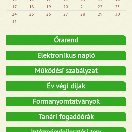
17
18
19
20
21
22
23
24
25
26
27
28
29
30
31
Órarend
Elektronikus napló
Működési szabályzat
Év végi díjak
Formanyomtatványok
Tanári fogadóórák
Intézményfejlesztési terv