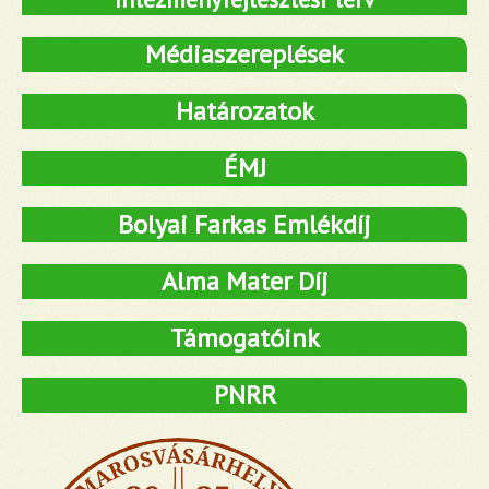
Médiaszereplések
Határozatok
ÉMJ
Bolyai Farkas Emlékdíj
Alma Mater Díj
Támogatóink
PNRR