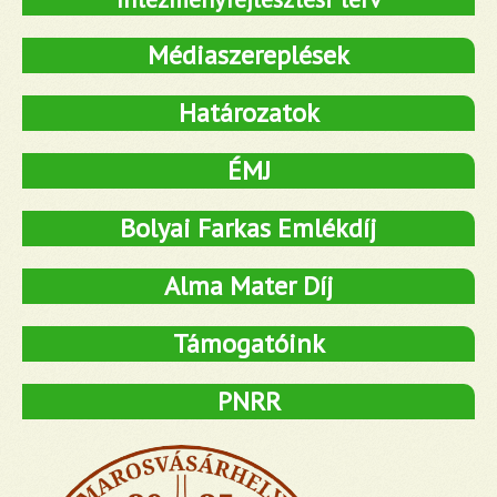
Médiaszereplések
Határozatok
ÉMJ
Bolyai Farkas Emlékdíj
Alma Mater Díj
Támogatóink
PNRR