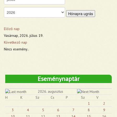
Hónapra ugrás
Előző nap
Vasárnap, 2026. július 19.
Következő nap
Nincs esemény..
Eseménynaptár
2026. augusztus
H
K
Sz
Cs
P
Sz
V
1
2
3
4
5
6
7
8
9
10
11
12
13
14
15
16