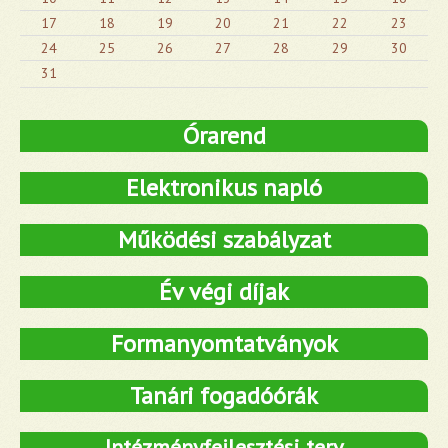
17
18
19
20
21
22
23
24
25
26
27
28
29
30
31
Órarend
Elektronikus napló
Működési szabályzat
Év végi díjak
Formanyomtatványok
Tanári fogadóórák
Intézményfejlesztési terv