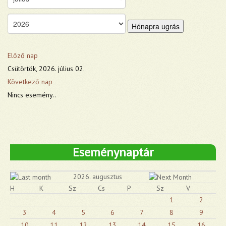
Hónapra ugrás
Előző nap
Csütörtök, 2026. július 02.
Következő nap
Nincs esemény..
Eseménynaptár
2026. augusztus
H
K
Sz
Cs
P
Sz
V
1
2
3
4
5
6
7
8
9
10
11
12
13
14
15
16