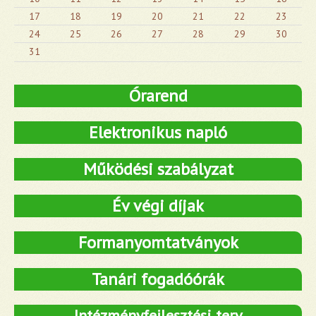
17
18
19
20
21
22
23
24
25
26
27
28
29
30
31
Órarend
Elektronikus napló
Működési szabályzat
Év végi díjak
Formanyomtatványok
Tanári fogadóórák
Intézményfejlesztési terv