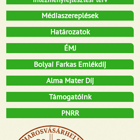
Médiaszereplések
Határozatok
ÉMJ
Bolyai Farkas Emlékdíj
Alma Mater Díj
Támogatóink
PNRR