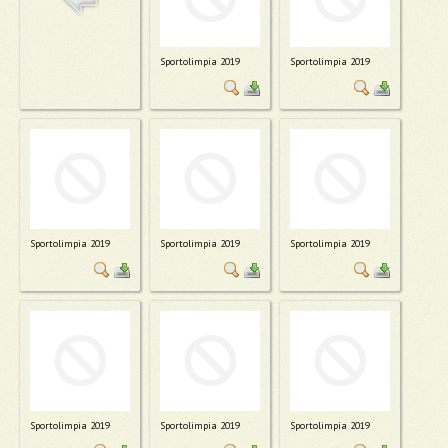
Sportolimpia 2019
Sportolimpia 2019
Sportolimpia 2019
Sportolimpia 2019
Sportolimpia 2019
Sportolimpia 2019
Sportolimpia 2019
Sportolimpia 2019