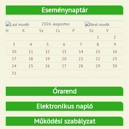
Eseménynaptár
2026. augusztus
H
K
Sz
Cs
P
Sz
V
1
2
3
4
5
6
7
8
9
10
11
12
13
14
15
16
17
18
19
20
21
22
23
24
25
26
27
28
29
30
31
Órarend
Elektronikus napló
Működési szabályzat