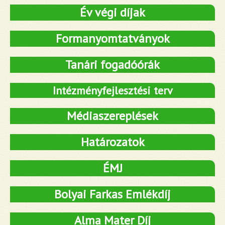
Év végi díjak
Formanyomtatványok
Tanári fogadóórák
Intézményfejlesztési terv
Médiaszereplések
Határozatok
ÉMJ
Bolyai Farkas Emlékdíj
Alma Mater Díj