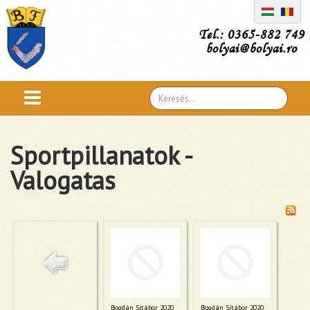
Tel.: 0365-882 749
bolyai@bolyai.ro
Search
...
Sportpillanatok -
Valogatas
Bogdán Sítábor 2020
Bogdán Sítábor 2020