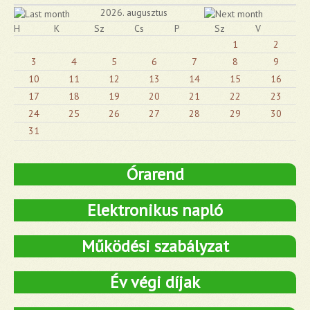
2026. augusztus
H
K
Sz
Cs
P
Sz
V
1
2
3
4
5
6
7
8
9
10
11
12
13
14
15
16
17
18
19
20
21
22
23
24
25
26
27
28
29
30
31
Órarend
Elektronikus napló
Működési szabályzat
Év végi díjak