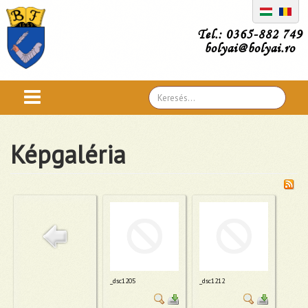
Tel.: 0365-882 749
bolyai@bolyai.ro
Search
...
Képgaléria
_dsc1205
_dsc1212