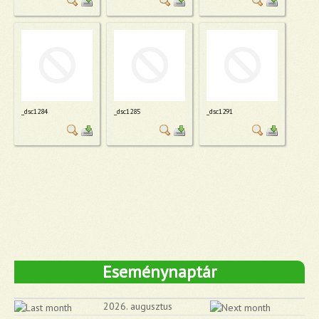
_dsc1284
_dsc1285
_dsc1291
Eseménynaptár
2026. augusztus