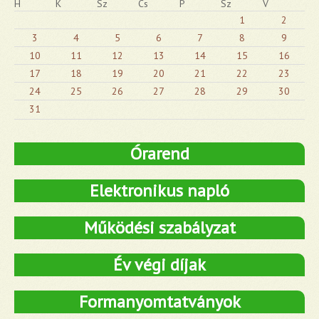
H
K
Sz
Cs
P
Sz
V
1
2
3
4
5
6
7
8
9
10
11
12
13
14
15
16
17
18
19
20
21
22
23
24
25
26
27
28
29
30
31
Órarend
Elektronikus napló
Működési szabályzat
Év végi díjak
Formanyomtatványok