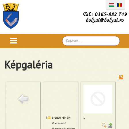
Tel.: 0365-882 749
bolyai@bolyai.ro
Search
...
Képgaléria
Brenyó Mihály
1
Pontszerző
Matematikaverse...