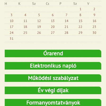
H
K
Sz
Cs
P
Sz
V
1
2
3
4
5
6
7
8
9
10
11
12
13
14
15
16
17
18
19
20
21
22
23
24
25
26
27
28
29
30
31
Órarend
Elektronikus napló
Működési szabályzat
Év végi díjak
Formanyomtatványok