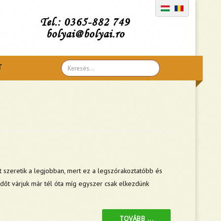
Tel.: 0365-882 749
bolyai@bolyai.ro
Search
T
...
 szeretik a legjobban, mert ez a legszórakoztatóbb és
edőt várjuk már tél óta míg egyszer csak elkezdünk
TOVÁBB ...