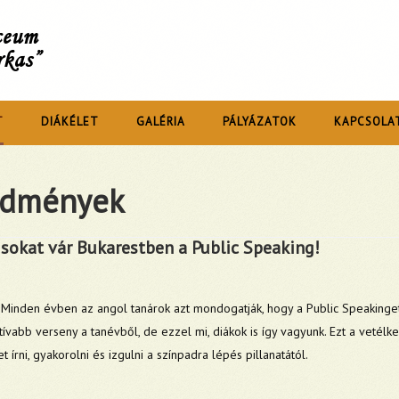
íceum
rkas”
T
DIÁKÉLET
GALÉRIA
PÁLYÁZATOK
KAPCSOLA
edmények
isokat vár Bukarestben a Public Speaking!
Minden évben az angol tanárok azt mondogatják, hogy a Public Speakinget
tívabb verseny a tanévből, de ezzel mi, diákok is így vagyunk. Ezt a vetélk
 írni, gyakorolni és izgulni a színpadra lépés pillanatától.