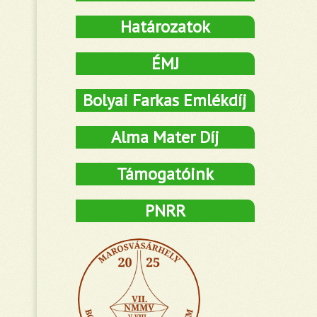
Határozatok
ÉMJ
Bolyai Farkas Emlékdíj
Alma Mater Díj
Támogatóink
PNRR