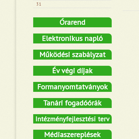
31
Órarend
Elektronikus napló
Működési szabályzat
Év végi díjak
Formanyomtatványok
Tanári fogadóórák
Intézményfejlesztési terv
Médiaszereplések