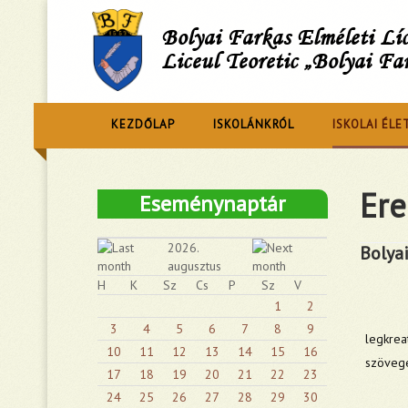
Bolyai Farkas Elméleti L
Liceul Teoretic „Bolyai Fa
KEZDŐLAP
ISKOLÁNKRÓL
ISKOLAI ÉLE
Er
Eseménynaptár
2026.
Bolya
augusztus
H
K
Sz
Cs
P
Sz
V
1
2
3
4
5
6
7
8
9
legkrea
10
11
12
13
14
15
16
szöveget
17
18
19
20
21
22
23
24
25
26
27
28
29
30