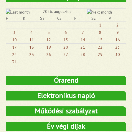
2026. augusztus
H
K
Sz
Cs
P
Sz
V
1
2
3
4
5
6
7
8
9
10
11
12
13
14
15
16
17
18
19
20
21
22
23
24
25
26
27
28
29
30
31
Órarend
Elektronikus napló
Működési szabályzat
Év végi díjak