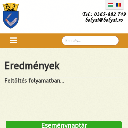
Tel.: 0365-882 749
bolyai@bolyai.ro
Search
...
Eredmények
Feltöltés folyamatban...
Eseménynaptár