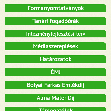
Formanyomtatványok
Tanári fogadóórák
Intézményfejlesztési terv
Médiaszereplések
Határozatok
ÉMJ
Bolyai Farkas Emlékdíj
Alma Mater Díj
Támogatóink