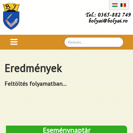
Tel.: 0365-882 749
bolyai@bolyai.ro
Search
...
Eredmények
Feltöltés folyamatban...
Eseménynaptár