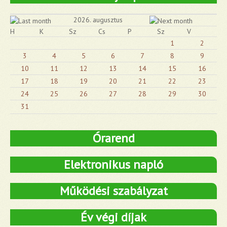
2026. augusztus
H
K
Sz
Cs
P
Sz
V
1
2
3
4
5
6
7
8
9
10
11
12
13
14
15
16
17
18
19
20
21
22
23
24
25
26
27
28
29
30
31
Órarend
Elektronikus napló
Működési szabályzat
Év végi díjak