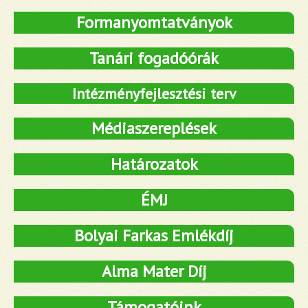
Formanyomtatványok
Tanári fogadóórák
Intézményfejlesztési terv
Médiaszereplések
Határozatok
ÉMJ
Bolyai Farkas Emlékdíj
Alma Mater Díj
Támogatóink