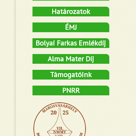
Határozatok
ÉMJ
Bolyai Farkas Emlékdíj
Alma Mater Díj
Támogatóink
PNRR