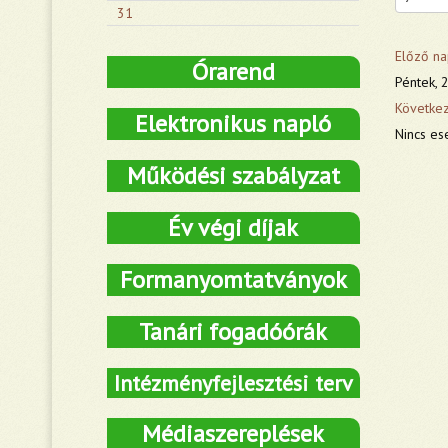
31
Előző na
Órarend
Péntek, 2
Követke
Elektronikus napló
Nincs es
Működési szabályzat
Év végi díjak
Formanyomtatványok
Tanári fogadóórák
Intézményfejlesztési terv
Médiaszereplések