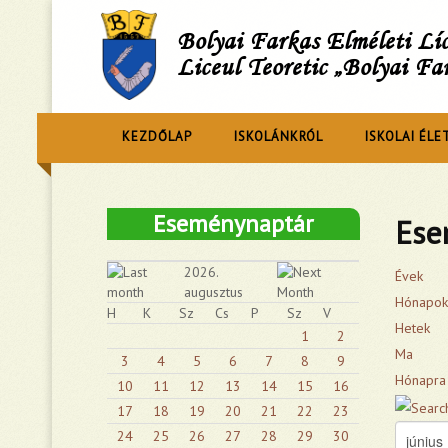
Bolyai Farkas Elméleti L
Liceul Teoretic „Bolyai Fa
KEZDŐLAP
ISKOLÁNKRÓL
ISKOLAI ÉLE
Eseménynaptár
Ese
2026.
Évek
augusztus
Hónapok
H
K
Sz
Cs
P
Sz
V
Hetek
1
2
Ma
3
4
5
6
7
8
9
Hónapra
10
11
12
13
14
15
16
17
18
19
20
21
22
23
24
25
26
27
28
29
30