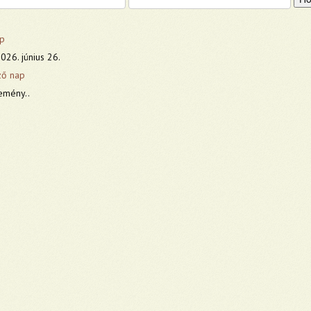
p
026. június 26.
ző nap
emény..