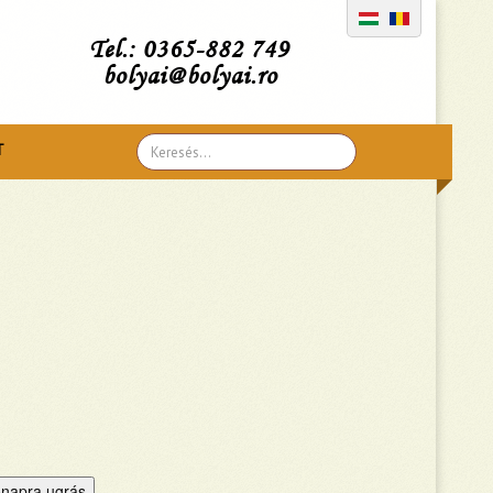
Tel.: 0365-882 749
bolyai@bolyai.ro
Search
T
...
napra ugrás