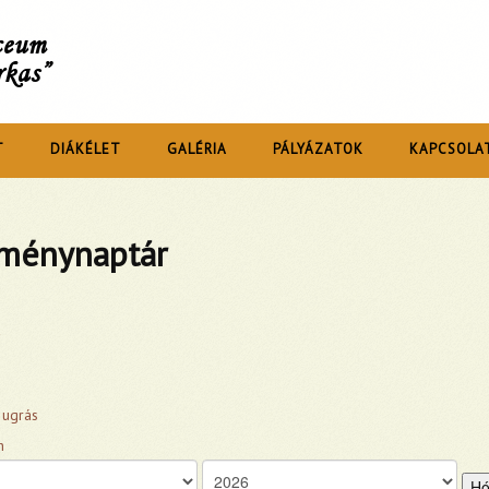
íceum
rkas”
T
DIÁKÉLET
GALÉRIA
PÁLYÁZATOK
KAPCSOLA
ménynaptár
 ugrás
Hó