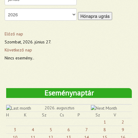
Hónapra ugrás
Előző nap
Szombat, 2026. június 27.
Következő nap
Nincs esemény..
Eseménynaptár
2026. augusztus
H
K
Sz
Cs
P
Sz
V
1
2
3
4
5
6
7
8
9
10
11
12
13
14
15
16