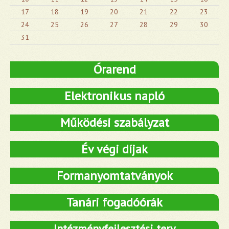
17
18
19
20
21
22
23
24
25
26
27
28
29
30
31
Órarend
Elektronikus napló
Működési szabályzat
Év végi díjak
Formanyomtatványok
Tanári fogadóórák
Intézményfejlesztési terv