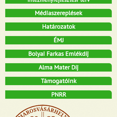
Médiaszereplések
Határozatok
ÉMJ
Bolyai Farkas Emlékdíj
Alma Mater Díj
Támogatóink
PNRR