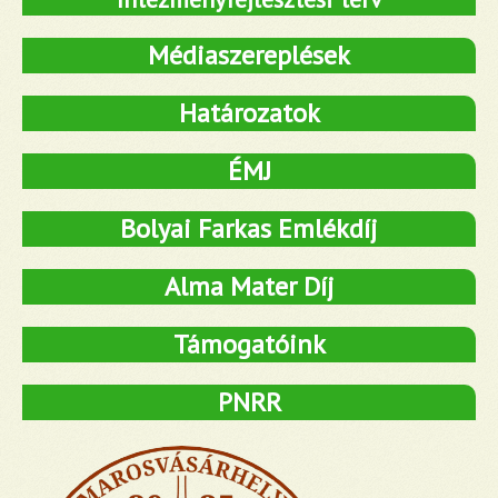
Médiaszereplések
Határozatok
ÉMJ
Bolyai Farkas Emlékdíj
Alma Mater Díj
Támogatóink
PNRR