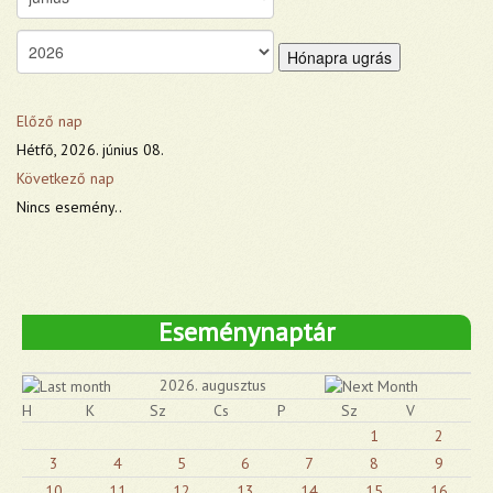
Hónapra ugrás
Előző nap
Hétfő, 2026. június 08.
Következő nap
Nincs esemény..
Eseménynaptár
2026. augusztus
H
K
Sz
Cs
P
Sz
V
1
2
3
4
5
6
7
8
9
10
11
12
13
14
15
16