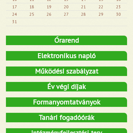
17
18
19
20
21
22
23
24
25
26
27
28
29
30
31
Órarend
Elektronikus napló
Működési szabályzat
Év végi díjak
Formanyomtatványok
Tanári fogadóórák
Intézményfejlesztési terv