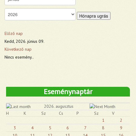
Hónapra ugrás
Előző nap
Kedd, 2026. június 09.
Következő nap
Nincs esemény..
Eseménynaptár
2026. augusztus
H
K
Sz
Cs
P
Sz
V
1
2
3
4
5
6
7
8
9
10
11
12
13
14
15
16