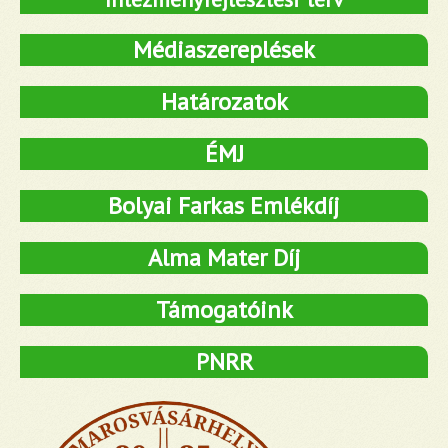
Médiaszereplések
Határozatok
ÉMJ
Bolyai Farkas Emlékdíj
Alma Mater Díj
Támogatóink
PNRR