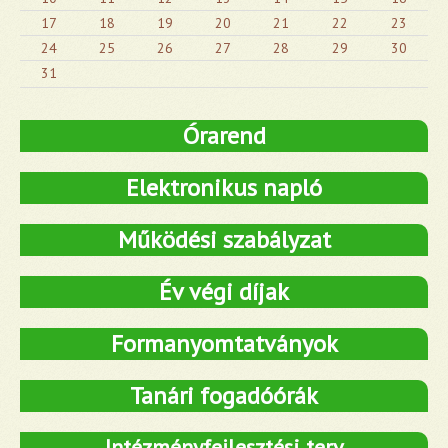
17
18
19
20
21
22
23
24
25
26
27
28
29
30
31
Órarend
Elektronikus napló
Működési szabályzat
Év végi díjak
Formanyomtatványok
Tanári fogadóórák
Intézményfejlesztési terv