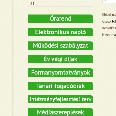
31
Előző na
Órarend
Csütörtök
Követke
Elektronikus napló
Nincs es
Működési szabályzat
Év végi díjak
Formanyomtatványok
Tanári fogadóórák
Intézményfejlesztési terv
Médiaszereplések