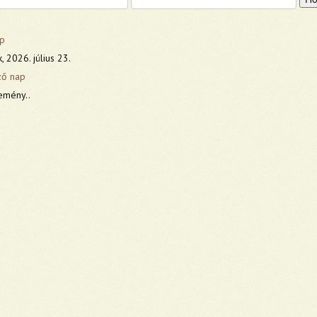
p
, 2026. július 23.
ző nap
emény..