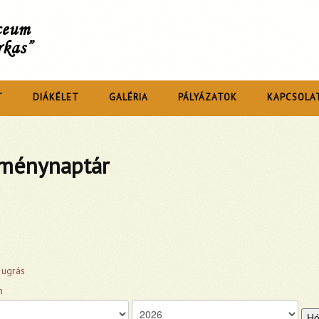
íceum
rkas”
T
DIÁKÉLET
GALÉRIA
PÁLYÁZATOK
KAPCSOLA
ménynaptár
 ugrás
Hó