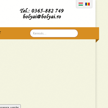
Tel.: 0365-882 749
bolyai@bolyai.ro
Search
T
...
napra ugrás