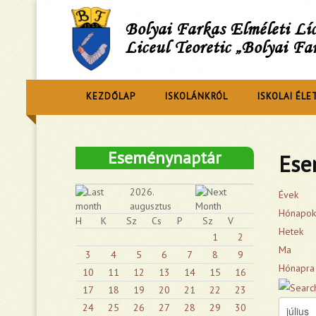
Bolyai Farkas Elméleti L
Liceul Teoretic „Bolyai Fa
KEZDŐLAP
ISKOLÁNKRÓL
ISKOLAI ÉLE
Eseménynaptár
Ese
2026.
Évek
augusztus
Hónapok
H
K
Sz
Cs
P
Sz
V
Hetek
1
2
Ma
3
4
5
6
7
8
9
Hónapra
10
11
12
13
14
15
16
17
18
19
20
21
22
23
24
25
26
27
28
29
30