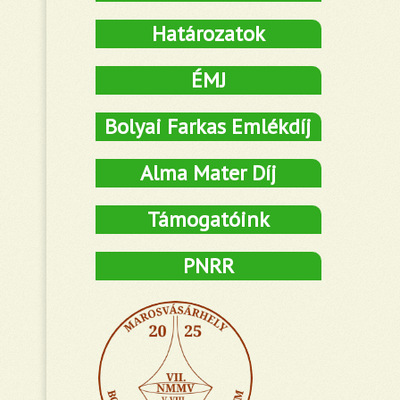
Határozatok
ÉMJ
Bolyai Farkas Emlékdíj
Alma Mater Díj
Támogatóink
PNRR