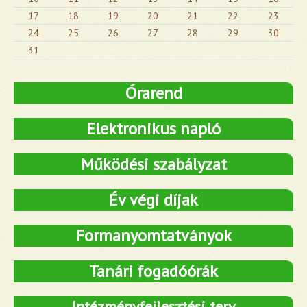
17
18
19
20
21
22
23
24
25
26
27
28
29
30
31
Órarend
Elektronikus napló
Működési szabályzat
Év végi díjak
Formanyomtatványok
Tanári fogadóórák
Intézményfejlesztési terv