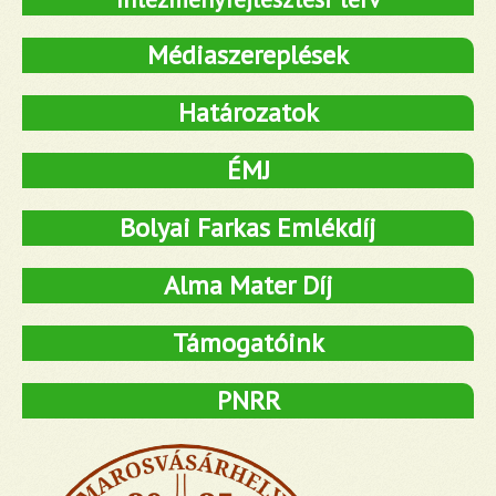
Médiaszereplések
Határozatok
ÉMJ
Bolyai Farkas Emlékdíj
Alma Mater Díj
Támogatóink
PNRR