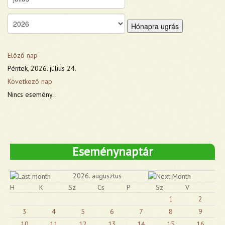
Hónapra ugrás
Előző nap
Péntek, 2026. július 24.
Következő nap
Nincs esemény..
Eseménynaptár
2026. augusztus
H
K
Sz
Cs
P
Sz
V
1
2
3
4
5
6
7
8
9
10
11
12
13
14
15
16