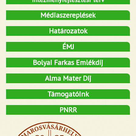
Médiaszereplések
Határozatok
ÉMJ
Bolyai Farkas Emlékdíj
Alma Mater Díj
Támogatóink
PNRR