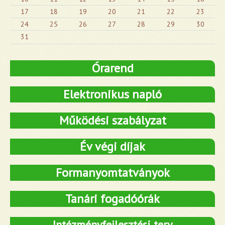
17
18
19
20
21
22
23
24
25
26
27
28
29
30
31
Órarend
Elektronikus napló
Működési szabályzat
Év végi díjak
Formanyomtatványok
Tanári fogadóórák
Intézményfejlesztési terv