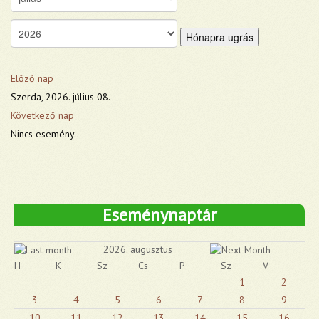
Hónapra ugrás
Előző nap
Szerda, 2026. július 08.
Következő nap
Nincs esemény..
Eseménynaptár
2026. augusztus
H
K
Sz
Cs
P
Sz
V
1
2
3
4
5
6
7
8
9
10
11
12
13
14
15
16