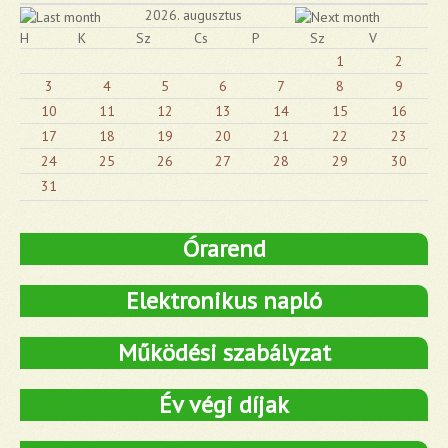
2026. augusztus
H
K
Sz
Cs
P
Sz
V
1
2
3
4
5
6
7
8
9
10
11
12
13
14
15
16
17
18
19
20
21
22
23
24
25
26
27
28
29
30
31
Órarend
Elektronikus napló
Működési szabályzat
Év végi díjak