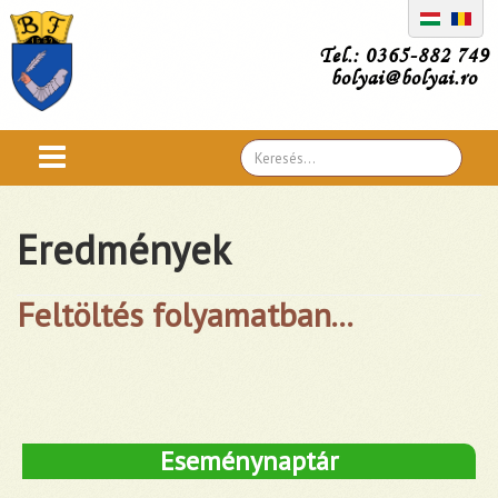
Tel.: 0365-882 749
bolyai@bolyai.ro
Search
...
Eredmények
Feltöltés folyamatban...
Eseménynaptár