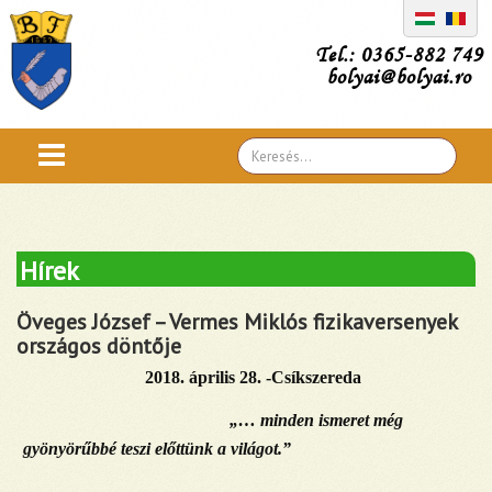
Tel.: 0365-882 749
bolyai@bolyai.ro
Search
...
Hírek
Öveges József – Vermes Miklós fizikaversenyek
országos döntője
2018. április 28. -Csíkszereda
„… minden ismeret még
gyönyörűbbé teszi előttünk a világot.”