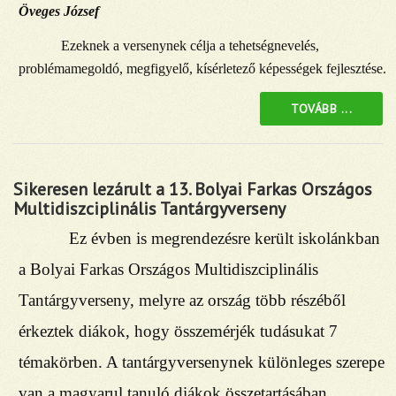
Öveges József
Ezeknek a versenynek célja a tehetségnevelés,
problémamegoldó, megfigyelő, kísérletező képességek fejlesztése.
TOVÁBB ...
Sikeresen lezárult a 13. Bolyai Farkas Országos
Multidiszciplinális Tantárgyverseny
Ez évben is megrendezésre került iskolánkban
a Bolyai Farkas Országos Multidiszciplinális
Tantárgyverseny, melyre az ország több részéből
érkeztek diákok, hogy összemérjék tudásukat 7
témakörben. A tantárgyversenynek különleges szerepe
van a magyarul tanuló diákok összetartásában