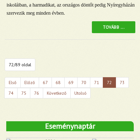
iskoláiban, a harmadikat, az országos döntőt pedig Nyíregyházán
szervezik meg minden évben.
TOVÁBB ...
72/89 oldal
Első
Előző
67
68
69
70
71
72
73
74
75
76
Következő
Utolsó
Eseménynaptár