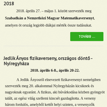
2018
2018. április 27. – május 1. között szervezték meg
Szabadkán a Nemzetközi Magyar Matematikaversenyt
,
amelyen öt ország legjobb diákjai mérték össze tudásukat.
TOVÁBB ...
Jedlik Ányos fizikaverseny, országos döntő -
Nyíregyháza
2018. április 6-8., április 20-22.
A Jedlik Ányosról elnevezett fizikaversenyt nemrégiben
szervezték meg 20. alkalommal Nyíregyházán kicsiknek és
nagyoknak egyaránt. A fizikus, aki búvárkodása közben gyöngyöt
talált, az egész világ szellemi kincsét gazdagította. A verseny
három fordulós, amelyből kettőt helyi szinten, a versenyzők