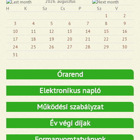
2026. augusztus
H
K
Sz
Cs
P
Sz
V
1
2
3
4
5
6
7
8
9
10
11
12
13
14
15
16
17
18
19
20
21
22
23
24
25
26
27
28
29
30
31
Órarend
Elektronikus napló
Működési szabályzat
Év végi díjak
Formanyomtatványok