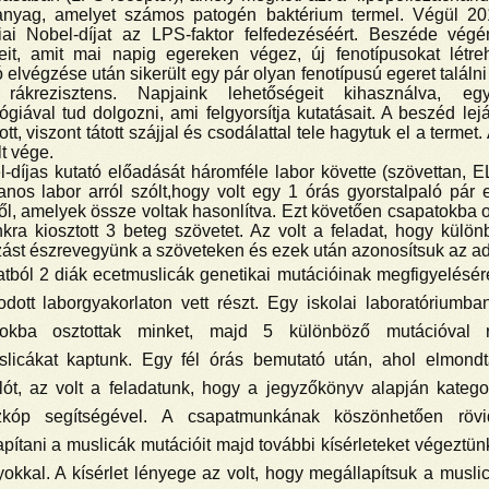
anyag, amelyet számos patogén baktérium termel. Végül 2
giai Nobel-díjat az LPS-faktor felfedezéséért. Beszéde végé
eteit, amit mai napig egereken végez, új fenotípusokat létr
 elvégzése után sikerült egy pár olyan fenotípusú egeret találni (
rákrezisztens. Napjaink lehetőségeit kihasználva, egy
ógiával tud dolgozni, ami felgyorsítja kutatásait. A beszéd le
ott, viszont tátott szájjal és csodálattal tele hagytuk el a terme
t vége.
-díjas kutató előadását háromféle labor követte (szövettan, E
anos labor arról szólt,hogy volt egy 1 órás gyorstalpaló pá
ől, amelyek össze voltak hasonlítva. Ezt követően csapatokba o
ra kiosztott 3 beteg szövetet. Az volt a feladat, hogy külö
zást észrevegyünk a szöveteken és ezek után azonosítsuk az ad
tból 2 diák ecetmuslicák genetikai mutációinak megfigyelésér
dott laborgyakorlaton vett részt. Egy iskolai laboratóriumb
tokba osztottak minket, majd 5 különböző mutációval re
slicákat kaptunk. Egy fél órás bemutató után, ahol elmond
lót, az volt a feladatunk, hogy a jegyzőkönyv alapján katego
zkóp segítségével. A csapatmunkának köszönhetően rövid
pítani a muslicák mutációit majd további kísérleteket végeztü
okkal. A kísérlet lényege az volt, hogy megállapítsuk a musl