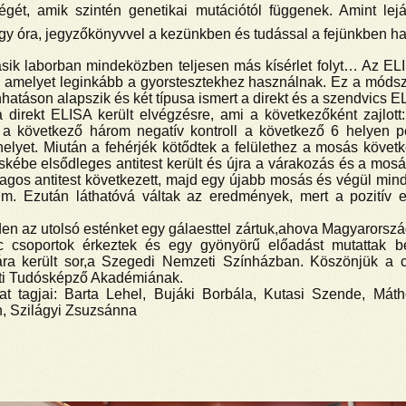
gét, amik szintén genetikai mutációtól függenek. Amint lejá
gy óra, jegyzőkönyvvel a kezünkben és tudással a fejünkben hag
ik laborban mindeközben teljesen más kísérlet folyt… Az ELI
 amelyet leginkább a gyorstesztekhez használnak. Ez a módsze
hatáson alapszik és két típusa ismert a direkt és a szendvics E
 direkt ELISA került elvégzésre, ami a következőként zajlott:
, a következő három negatív kontroll a következő 6 helyen p
helyet. Miután a fehérjék kötődtek a felülethez a mosás követ
kébe elsődleges antitest került és újra a várakozás és a mosá
gos antitest következett, majd egy újabb mosás és végül min
im. Ezután láthatóvá váltak az eredmények, mert a pozitív
n az utolsó esténket egy gálaesttel zártuk,ahova Magyarorszá
c csoportok érkeztek és egy gyönyörű előadást mutattak b
ára került sor,a Szegedi Nemzeti Színházban. Köszönjük a 
i Tudósképző Akadémiának.
at tagjai: Barta Lehel, Bujáki Borbála, Kutasi Szende, Má
, Szilágyi Zsuzsánna