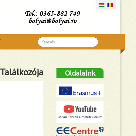
Tel.: 0365-882 749
bolyai@bolyai.ro
Search
T
...
 Találkozója
Oldalaink