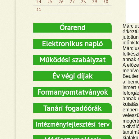
24
25
26
27
28
29
30
31
Órarend
Március
érkeztü
jutottu
Elektronikus napló
időnk f
Március
felkész
Működési szabályzat
annak é
A előze
mehívo
Év végi díjak
Beutler
a bemut
ismert 
Formanyomtatványok
leforgá
annak m
kutatá
Tanári fogadóórák
emberi
velesz
megért
Intézményfejlesztési terv
aktivá
tanulm
kialaku