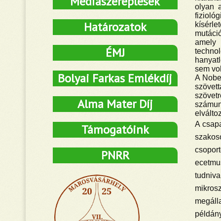
Médiaszereplések
olyan 
fizioló
Határozatok
kísérl
mutáció
amely 
ÉMJ
technol
hanyatl
sem vol
Bolyai Farkas Emlékdíj
A Nobel
szövett
szövetr
Alma Mater Díj
számunk
elválto
A csapa
Támogatóink
szakoso
csopor
PNRR
ecetmu
tudniva
mikros
megálla
példány