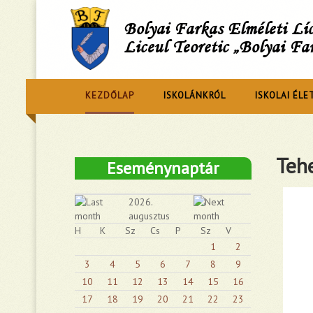
Bolyai Farkas Elméleti L
Liceul Teoretic „Bolyai Fa
KEZDŐLAP
ISKOLÁNKRÓL
ISKOLAI ÉLE
Tehe
Eseménynaptár
2026.
augusztus
H
K
Sz
Cs
P
Sz
V
1
2
3
4
5
6
7
8
9
10
11
12
13
14
15
16
17
18
19
20
21
22
23