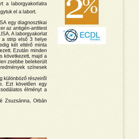
rt a laborgyakorlatra
ytuk el a labort.
SA egy diagnosztikai
r az antigén-antitest
LISA. A laborgyakorlat
 a strip első 3 helye
edig két eltérő minta
kezett. Ezután minden
s következett, majd a
den zsebbe belekerült
 eredmények színesek
g különböző részeiről
e. Ezt követően egy
csodálatos élményt a
thé Zsuzsánna, Orbán