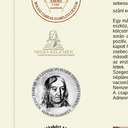
sebessé
szánt e
Egy más
eszköz,
kölcsön
során a
pozitív
kapott 
zsebecs
másodla
az enz
lettek.
Szegede
néptán
vacsor
Nemzet
A csap
Adrienn