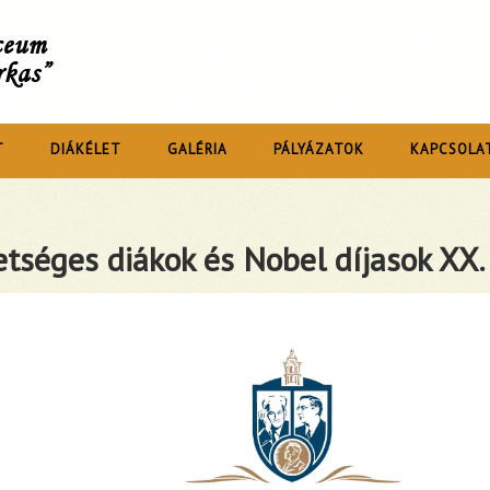
íceum
rkas”
T
DIÁKÉLET
GALÉRIA
PÁLYÁZATOK
KAPCSOLA
tséges diákok és Nobel díjasok XX.