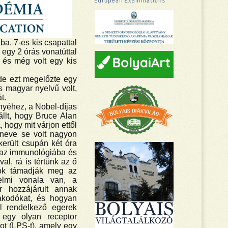
a. 7-es kis csapattal
 egy 2 órás vonatúttal
t és még volt egy kis
 de ezt megelőzte egy
s magyar nyelvű volt,
t.
nyéhez, a Nobel-díjas
llt, hogy Bruce Alan
 hogy mit várjon ettől
 neve se volt nagyon
erült csupán két óra
: az immunológiába és
, rá is tértünk az ő
sok támadják meg az
elmi vonala van, a
r hozzájárult annak
akodókat, és hogyan
al rendelkező egerek
 egy olyan receptor
ot (LPS-t), amely egy