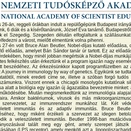
 26-án, reggeli órákban indult a repülőgépünk Budapest irányáb
nk, 6 diák és a kísérőtanárunk, József Éva tanárnő. Budapestről
nk el Szegedig. Szegeden délután elfoglaltunk a szállásunka
elfedezni a várost, mielőtt elmentünk volna pihenni.
 27-én volt Bruce Alan Beutler, Nobel-díjas kutató előadása,
ítő előadás, amelyet Bán Sándor tanár úr tartott. Ez az előadá
rdekében, hogy minél jobban megértsük a Nobel-díjas munkájá
tes felkészítés után érkeztünk el a program igazán nagy esemé
tt beszédéhez. Az érkezésünkkor kapott programfüzetben az á
: A journey in immunology by way of genetics. Egyikünk se tudta,
atótól, minek eredeti címe se, illetve a szóban forgó tudós
számunkra. Viszont ennek a chicagói mosolygós kutatónak sik
sa alatt a biológia egy igazán új ágazatába bevezetnie minket
űködésébe. Miután megismerkedtünk az immunológia alapjaival
saira. Amikor baktériumok, vírusok és más mikroorganizmu
 szervezetet, az immunrendszer munkához lát. Két véd
ületett immunitás és az adaptív immunitás. Bruce Beutle
éséhez, hogy miként érzékeli a szervezet az idegen betol
lódik a veleszületett immunitás. Beutler 1998-ban mutációv
ányozásával talált meg egy gént, amely szerepet játszik
lásában (LPS receptor), amely megköti azt a lipopoliszacharid