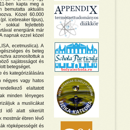
011-ben kapta meg a
n bemutatta aktuális
ehozva. Közel 60.000
pl. icebreaker típus),
 sokkal fejlettebb
jártával energiánk már
t. A napnak ezzel közel
LISA, ecetmuslica). A
r egészséges és beteg
sztva azonosítottuk a
nböző sajátosságot és
ott betegséget.
e és kategórizálására
an négyes vagy hatos
ndelkező elaltatott
tak minden lényeges
rizáljuk a muslicákat
 idő alatt sikerült
nk mostmár ébren lévő
icák röpképességét és