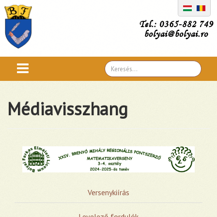
Tel.: 0365-882 749
bolyai@bolyai.ro
Search
...
Médiavisszhang
Versenykiírás
Levelező fordulók