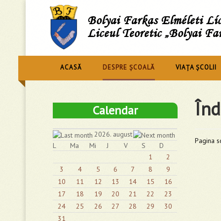
Bolyai Farkas Elméleti L
Liceul Teoretic „Bolyai Fa
ACASĂ
DESPRE ȘCOALĂ
VIAȚA ȘCOLII
Înd
Calendar
2026. august
Pagina so
L
Ma
Mi
J
V
S
D
1
2
3
4
5
6
7
8
9
10
11
12
13
14
15
16
17
18
19
20
21
22
23
24
25
26
27
28
29
30
31