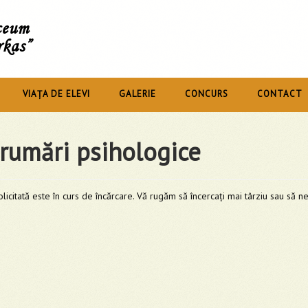
íceum
rkas”
VIAȚA DE ELEVI
GALERIE
CONCURS
CONTACT
rumări psihologice
licitată este în curs de încărcare. Vă rugăm să încercați mai târziu sau să n