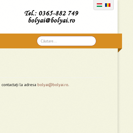
Tel.: 0365-882 749
bolyai@bolyai.ro
Căutare
...
e contactați la adresa
bolyai@bolyai.ro
.