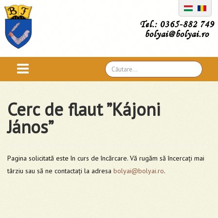
Tel.: 0365-882 749
bolyai@bolyai.ro
Căutare
...
Cerc de flaut ”Kájoni
János”
Pagina solicitată este în curs de încărcare. Vă rugăm să încercați mai
târziu sau să ne contactați la adresa
bolyai@bolyai.ro
.