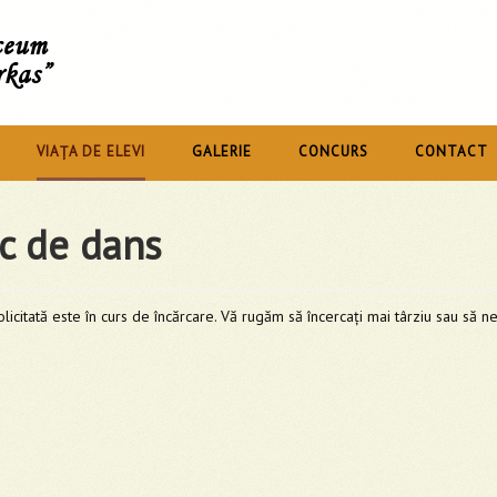
íceum
rkas”
VIAȚA DE ELEVI
GALERIE
CONCURS
CONTACT
c de dans
licitată este în curs de încărcare. Vă rugăm să încercați mai târziu sau să n