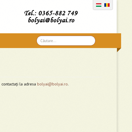
Tel.: 0365-882 749
bolyai@bolyai.ro
Căutare
...
e contactați la adresa
bolyai@bolyai.ro
.