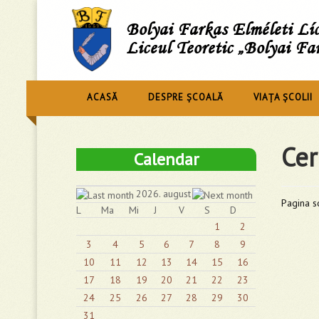
Bolyai Farkas Elméleti L
Liceul Teoretic „Bolyai Fa
ACASĂ
DESPRE ȘCOALĂ
VIAȚA ȘCOLII
Cer
Calendar
2026. august
Pagina so
L
Ma
Mi
J
V
S
D
1
2
3
4
5
6
7
8
9
10
11
12
13
14
15
16
17
18
19
20
21
22
23
24
25
26
27
28
29
30
31