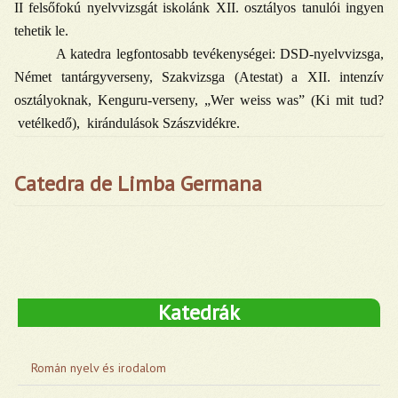
II felsőfokú nyelvvizsgát iskolánk XII. osztályos tanulói ingyen
tehetik le.
A katedra legfontosabb tevékenységei: DSD-nyelvvizsga,
Német tantárgyverseny, Szakvizsga (Atestat) a XII. intenzív
osztályoknak, Kenguru-verseny, „Wer weiss was” (Ki mit tud?
vetélkedő), kirándulások Szászvidékre.
Catedra de Limba Germana
Câte limbi știi
,
de atâtea ori ești om
Katedrák
Román nyelv és irodalom