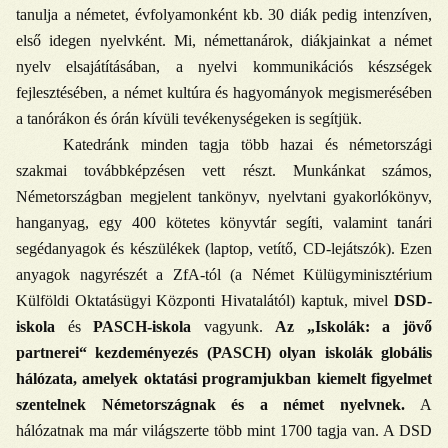
tanulja a németet, évfolyamonként kb. 30 diák pedig intenzíven,
első idegen nyelvként. Mi, némettanárok, diákjainkat a német
nyelv elsajátításában, a nyelvi kommunikációs készségek
fejlesztésében, a német kultúra és hagyományok megismerésében
a tanórákon és órán kívüli tevékenységeken is segítjük.
Katedránk minden tagja több hazai és németországi
szakmai továbbképzésen vett részt. Munkánkat számos,
Németországban megjelent tankönyv, nyelvtani gyakorlókönyv,
hanganyag, egy 400 kötetes könyvtár segíti, valamint tanári
segédanyagok és készülékek (laptop, vetítő, CD-lejátszók). Ezen
anyagok nagyrészét a ZfA-tól (a Német Külügyminisztérium
Külföldi Oktatásügyi Központi Hivatalától) kaptuk, mivel
DSD-
iskola
és
PASCH-iskola
vagyunk.
Az „Iskolák: a jövő
partnerei“ kezdeményezés (PASCH) olyan iskolák globális
hálózata, amelyek oktatási programjukban kiemelt figyelmet
szentelnek Németországnak és a német nyelvnek.
A
hálózatnak ma már világszerte több mint 1700 tagja van. A DSD