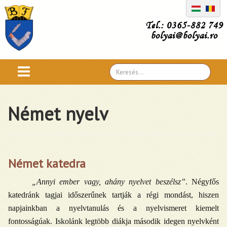
Tel.: 0365-882 749
bolyai@bolyai.ro
Search
...
Német nyelv
Német katedra
„Annyi ember vagy, ahány nyelvet beszélsz”
. Négyfős
katedránk tagjai időszerűnek tartják a régi mondást, hiszen
napjainkban a nyelvtanulás és a nyelvismeret kiemelt
fontosságúak. Iskolánk legtöbb diákja második idegen nyelvként