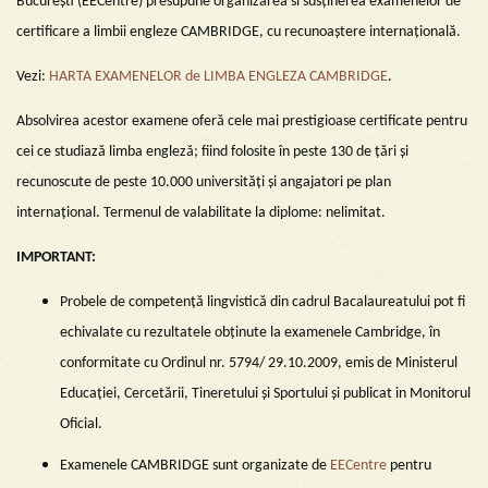
București (EECentre) presupune organizarea si susținerea examenelor de
certificare a limbii engleze CAMBRIDGE, cu recunoaștere internațională.
Vezi:
HARTA EXAMENELOR de LIMBA ENGLEZA CAMBRIDGE
.
Absolvirea acestor examene oferă cele mai prestigioase certificate pentru
cei ce studiază limba engleză; fiind folosite în peste 130 de țări și
recunoscute de peste 10.000 universități și angajatori pe plan
internațional. Termenul de valabilitate la diplome: nelimitat.
IMPORTANT:
Probele de competență lingvistică din cadrul Bacalaureatului pot fi
echivalate cu rezultatele obținute la examenele Cambridge, în
conformitate cu Ordinul nr. 5794/ 29.10.2009, emis de Ministerul
Educației, Cercetării, Tineretului și Sportului și publicat in Monitorul
Oficial.
Examenele CAMBRIDGE sunt organizate de
EECentre
pentru