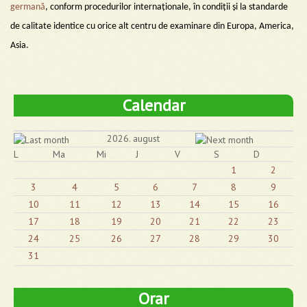
germană
, conform procedurilor internaționale, în condiții și la standarde
de calitate identice cu orice alt centru de examinare din Europa, America,
Asia.
Calendar
2026. august
L
Ma
Mi
J
V
S
D
1
2
3
4
5
6
7
8
9
10
11
12
13
14
15
16
17
18
19
20
21
22
23
24
25
26
27
28
29
30
31
Orar